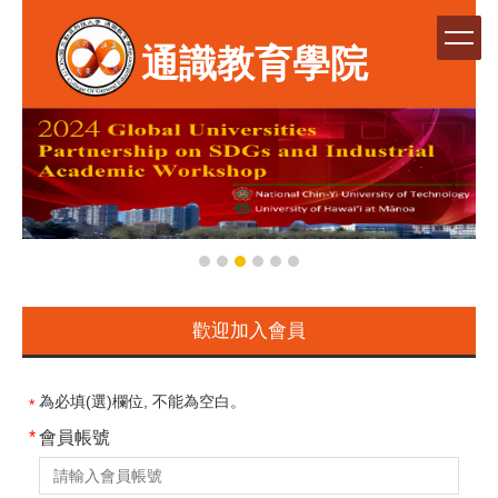
跳
到
通識教育學院
主
要
內
容
區
歡迎加入會員
為必填(選)欄位, 不能為空白。
*
會員帳號